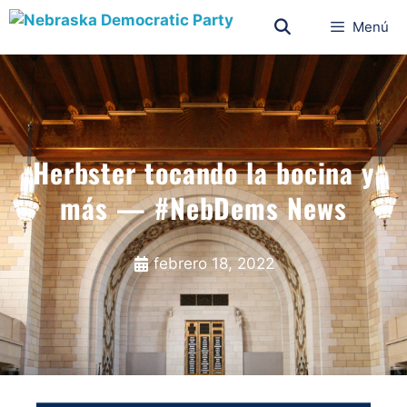
Menú
Herbster tocando la bocina y
más — #NebDems News
febrero 18, 2022