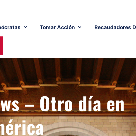
ócratas
Tomar Acción
Recaudadores D
s – Otro día en
érica