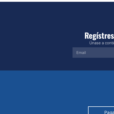
Regístres
Únase a contin
Paga