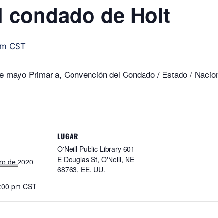
l condado de Holt
pm
CST
de mayo Primaria, Convención del Condado / Estado / Nacion
LUGAR
O'Neill Public Library 601
E Douglas St, O'Neill, NE
ero de 2020
68763, EE. UU.
8:00 pm
CST