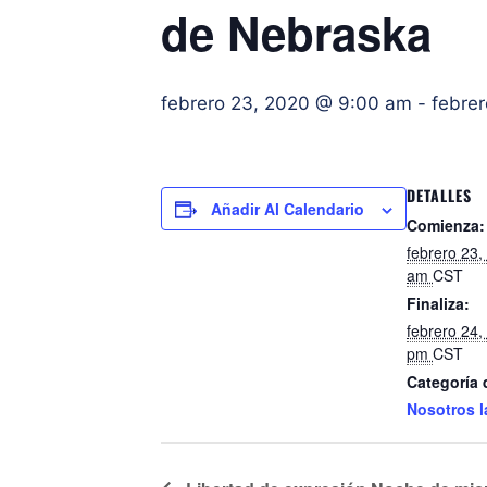
de Nebraska
febrero 23, 2020 @ 9:00 am
-
febre
DETALLES
Añadir Al Calendario
Comienza:
febrero 23
am
CST
Finaliza:
febrero 24
pm
CST
Categoría 
Nosotros l