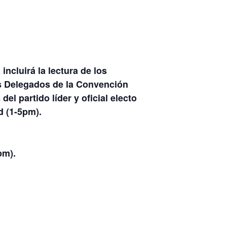
ncluirá la lectura de los
los Delegados de la Convención
el partido líder y oficial electo
d (1-5pm).
pm).