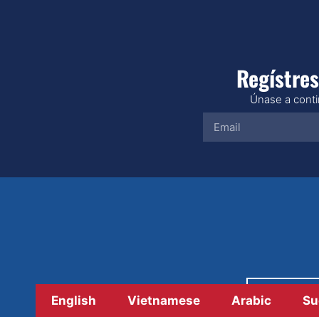
Regístres
Únase a contin
Paga
English
Vietnamese
Arabic
Su