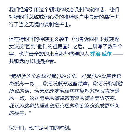
我们经常引用这个领域的政治讽刺作家的话，他们
对特朗普总统或他心爱的推特账户中最新的暴行进
行了当之无愧的讽刺性抨击。
但在特朗普的种族主义袭击（他告诉四名少数族裔
女议员“回到”他们的祖籍国）之后，上周写了数千个
字，也许最辛酸的来自那些嘴硬的人
乔治·威尔
——
共和党的长期拥护者。
“我相信这位总统对我们的文化、对我们的公民话语
所做的一切……你无法解开这些钟声，你无法取消他
所说的话，你无法改变他现在在很短的时间内所做
的一切，这让男生的嘲讽和明显的谎言层出不穷。
我认为这将比理查德尼克松的秘密盗窃造成更持久
的损害。”
伙计们，现在是可怕的时刻。