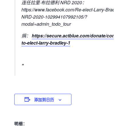
连任拉里·布拉德利 NRD 2020：
https://www.facebook.com/Re-elect-Larry-Bradley-
NRD-2020-102994107992105/?
modal=admin_todo_tour
捐：
https://secure.actblue.com/donate/committe
to-elect-larry-bradley-1
添加到日历
明细：