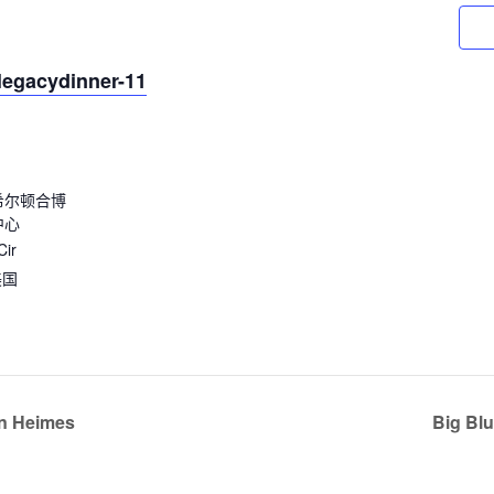
/legacydinner-11
希尔顿合博
中心
Cir
美国
n Heimes
Big Bl