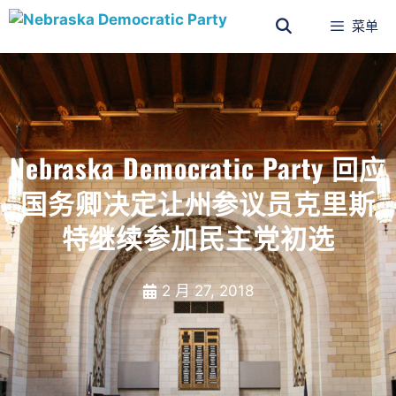
菜单
Nebraska Democratic Party 回应
国务卿决定让州参议员克里斯
特继续参加民主党初选
2 月 27, 2018