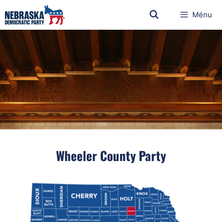
Ménu
Wheeler County Party