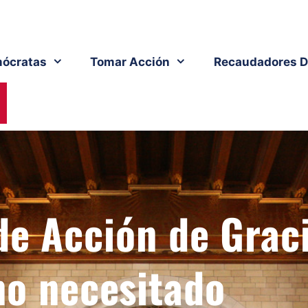
ócratas
Tomar Acción
Recaudadores D
de Acción de Grac
no necesitado