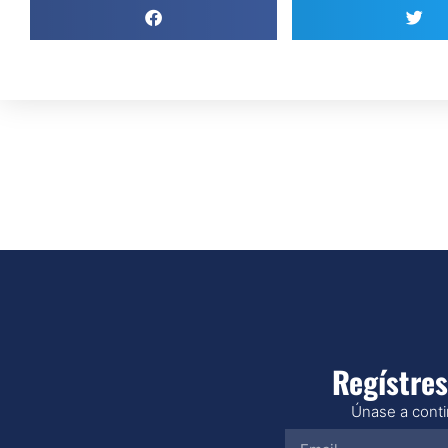
Regístres
Únase a contin