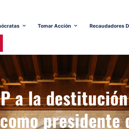
ócratas
Tomar Acción
Recaudadores D
P a la destitución
 como presidente 