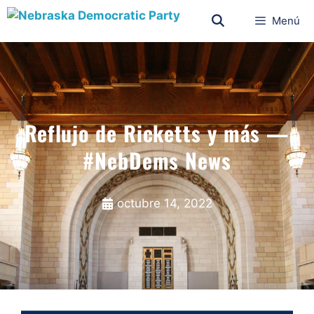
Menú
Reflujo de Ricketts y más —
#NebDems News
octubre 14, 2022