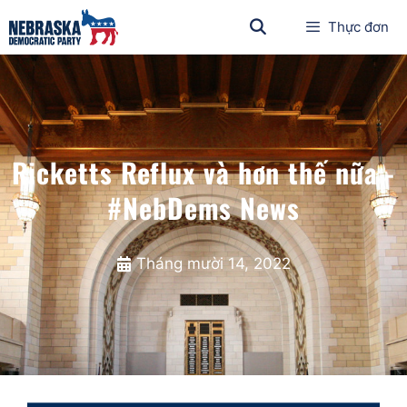
Thực đơn
Ricketts Reflux và hơn thế nữa -
#NebDems News
Tháng mười 14, 2022