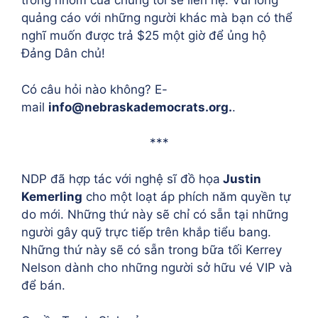
trong nhóm của chúng tôi sẽ liên hệ. Vui lòng
quảng cáo với những người khác mà bạn có thể
nghĩ muốn được trả $25 một giờ để ủng hộ
Đảng Dân chủ!
Có câu hỏi nào không? E-
mail
info@nebraskademocrats.org
.
.
***
NDP đã hợp tác với nghệ sĩ đồ họa
Justin
Kemerling
cho một loạt áp phích năm quyền tự
do mới. Những thứ này sẽ chỉ có sẵn tại những
người gây quỹ trực tiếp trên khắp tiểu bang.
Những thứ này sẽ có sẵn trong bữa tối Kerrey
Nelson dành cho những người sở hữu vé VIP và
để bán.