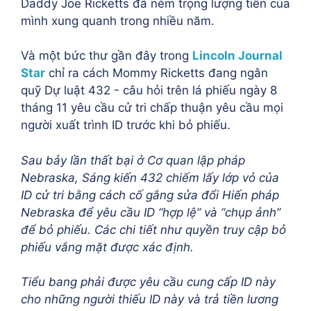
Daddy Joe Ricketts đã ném trọng lượng tiền của
mình xung quanh trong nhiều năm.
Và một bức thư gần đây trong
Lincoln Journal
Star
chỉ ra cách Mommy Ricketts đang ngân
quỹ Dự luật 432 - câu hỏi trên lá phiếu ngày 8
tháng 11 yêu cầu cử tri chấp thuận yêu cầu mọi
người xuất trình ID trước khi bỏ phiếu.
Sau bảy lần thất bại ở Cơ quan lập pháp
Nebraska, Sáng kiến 432 chiếm lấy lớp vỏ của
ID cử tri bằng cách cố gắng sửa đổi Hiến pháp
Nebraska để yêu cầu ID “hợp lệ” và “chụp ảnh”
để bỏ phiếu. Các chi tiết như quyền truy cập bỏ
phiếu vắng mặt được xác định.
Tiểu bang phải được yêu cầu cung cấp ID này
cho những người thiếu ID này và trả tiền lương