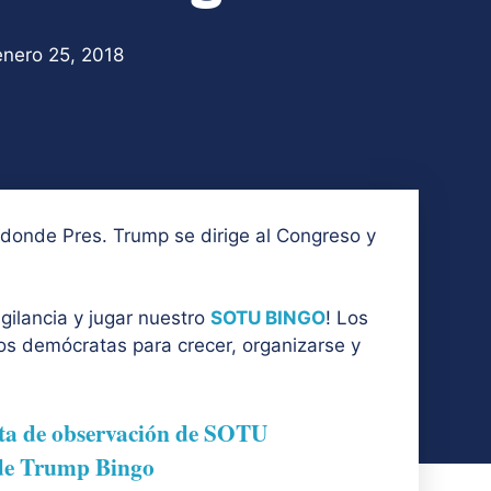
enero 25, 2018
donde Pres. Trump se dirige al Congreso y
gilancia y jugar nuestro
SOTU BINGO
! Los
os demócratas para crecer, organizarse y
sta de observación de SOTU
 de Trump Bingo