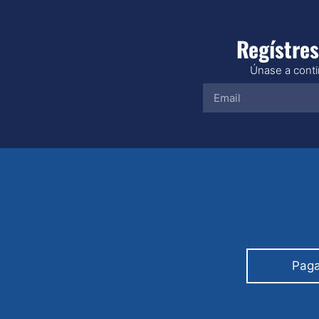
Regístres
Únase a contin
Paga