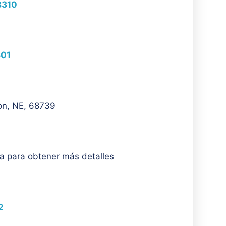
68310
801
ton, NE, 68739
ra para obtener más detalles
2