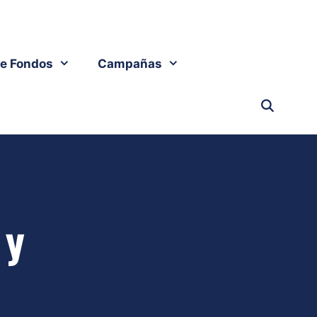
e Fondos
Campañas
 y