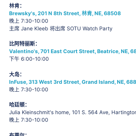
林肯：
Brewsky's, 201 N 8th Street, 林肯, NE, 68508
晚上 7:30-10:00
主席 Jane Kleeb 将出席 SOTU Watch Party
比阿特丽斯：
Valentino's, 701 East Court Street, Beatrice, NE, 
下午 6:00-10:00
大岛：
InFuse, 313 West 3rd Street, Grand Island, NE, 68
晚上 7:30-10:00
哈廷顿：
Julia Kleinschmit's home, 101 S. 564 Ave, Hartingt
晚上 7:30-10:00
布莱尔：