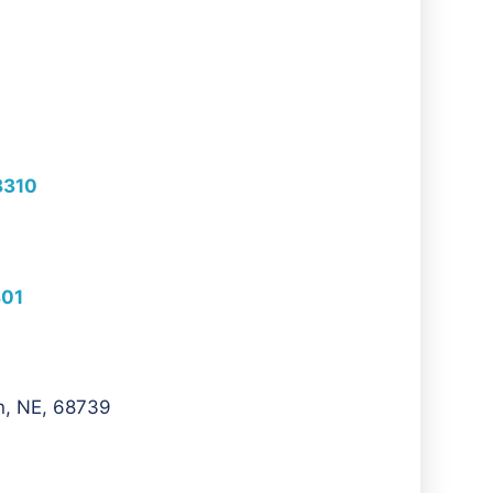
68310
801
on, NE, 68739