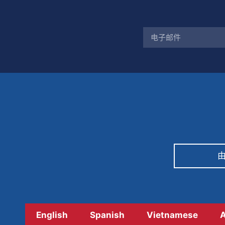
由
English
Spanish
Vietnamese
A