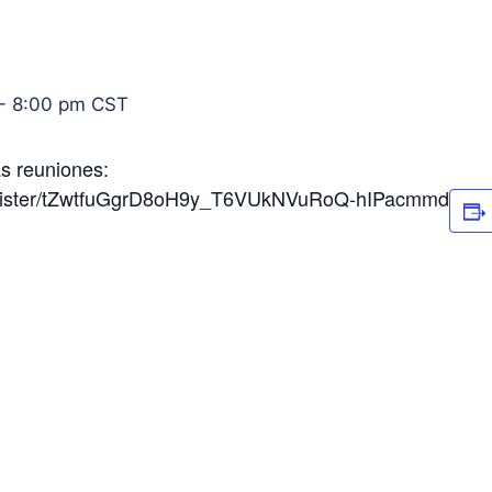
-
8:00 pm
CST
as reuniones:
register/tZwtfuGgrD8oH9y_T6VUkNVuRoQ-hIPacmmd