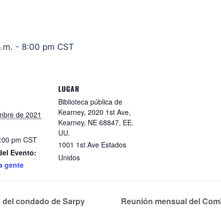
p.m.
-
8:00 pm
CST
LUGAR
Biblioteca pública de
Kearney, 2020 1st Ave,
embre de 2021
Kearney, NE 68847, EE.
UU.
8:00 pm
CST
1001 1st Ave
Estados
del Evento:
Unidos
a gente
 del condado de Sarpy
Reunión mensual del Comi