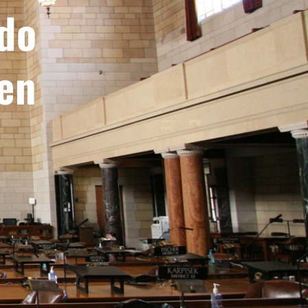
ado
len