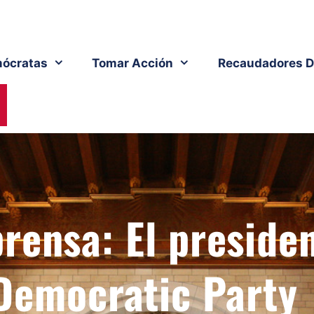
ócratas
Tomar Acción
Recaudadores D
rensa: El preside
Democratic Party