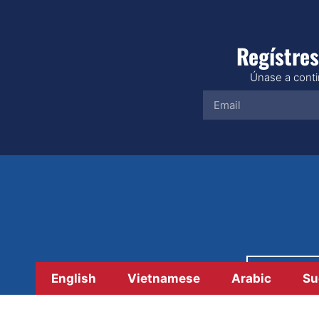
Regístres
Únase a contin
Paga
English
Vietnamese
Arabic
Su