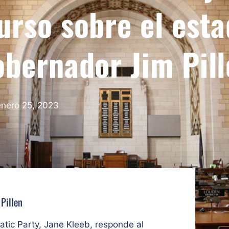
urso sobre el est
obernador Jim Pil
enero 25, 2023
 Pillen
ic Party, Jane Kleeb, responde al