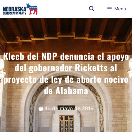
Menú
Kleeb del NDP denuncia el apoyo
del gobernador Ricketts al
proyecto de ley de aborto nocivo
de Alabama
16 de mayo de 2019