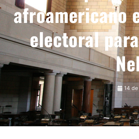
afroamericano e
electoral par
Ne
14 de