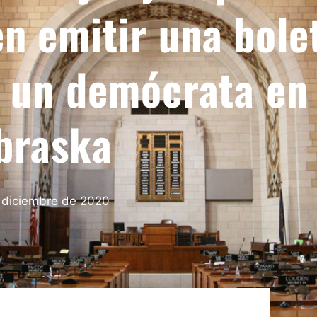
n emitir una bole
a un demócrata en
braska
 diciembre de 2020