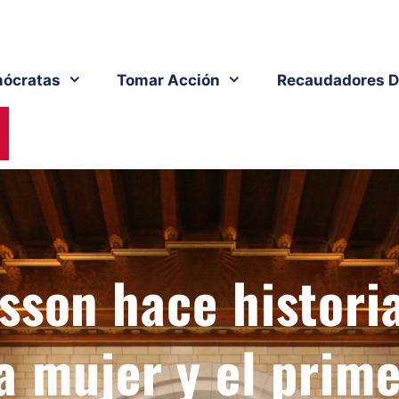
ócratas
Tomar Acción
Recaudadores D
sson hace histori
a mujer y el prim