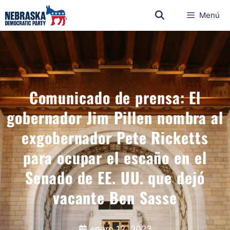
Menú
Comunicado de prensa: El
gobernador Jim Pillen nombra al
exgobernador Pete Ricketts
para ocupar el escaño en el
Senado de EE. UU. que dejó
vacante Ben Sasse
enero 12, 2023