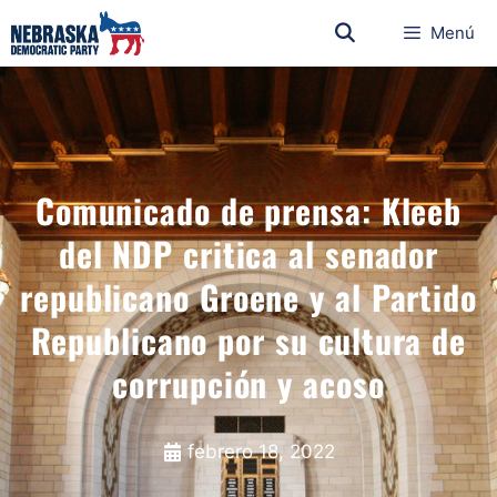
Menú
Comunicado de prensa: Kleeb
del NDP critica al senador
republicano Groene y al Partido
Republicano por su cultura de
corrupción y acoso
febrero 18, 2022