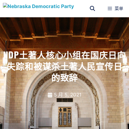
菜单
NDP土著人核心小组在国庆日向
失踪和被谋杀土著人民宣传日
的致辞
5 月 5, 2021