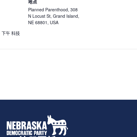
地点
Planned Parenthood, 308
N Locust St, Grand Island,
NE 68801, USA
00 下午
科技