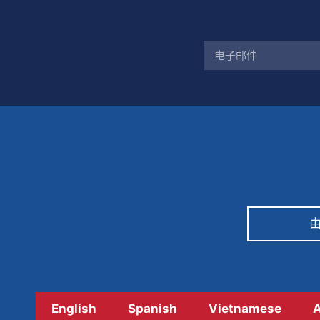
由
English
Spanish
Vietnamese
A