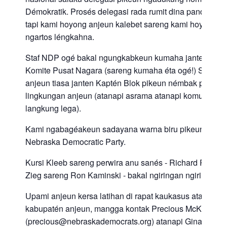
Démokratik. Prosés delegasi rada rumit dina pandangan
tapi kami hoyong anjeun kalebet sareng kami hoyong a
ngartos léngkahna.
Staf NDP ogé bakal ngungkabkeun kumaha janten ang
Komite Pusat Nagara (sareng kumaha éta ogé!) Saren
anjeun tiasa janten Kaptén Blok pikeun némbak pamilih 
lingkungan anjeun (atanapi asrama atanapi komunitas 
langkung lega).
Kami ngabagéakeun sadayana warna biru pikeun nga
Nebraska Democratic Party.
Kursi Kleeb sareng perwira anu sanés - Richard Register
Zieg sareng Ron Kaminski - bakal ngiringan ngiringan la
Upami anjeun kersa latihan di rapat kaukasus atanapi
kabupatén anjeun, mangga kontak Precious McKesson
(precious@nebraskademocrats.org) atanapi Gina Frank