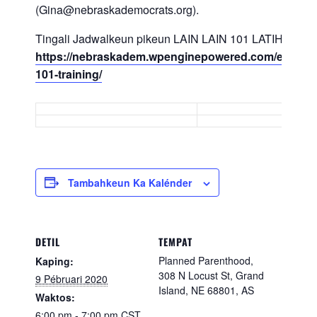
(Gina@nebraskademocrats.org).
Tingali Jadwalkeun pikeun LAIN LAIN 101 LATIHAN:
https://nebraskadem.wpenginepowered.com/event/d
101-training/
Tambahkeun Ka Kalénder
DETIL
TEMPAT
Planned Parenthood,
Kaping:
308 N Locust St, Grand
9 Pébruari 2020
Island, NE 68801, AS
Waktos:
6:00 pm - 7:00 pm
CST