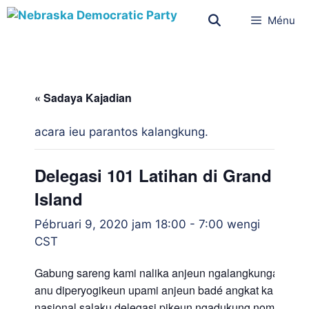
Ménu
« Sadaya Kajadian
acara ieu parantos kalangkung.
Delegasi 101 Latihan di Grand
Island
Pébruari 9, 2020 jam 18:00
-
7:00 wengi
CST
Gabung sareng kami nalika anjeun ngalangkungan inpo
anu diperyogikeun upami anjeun badé angkat ka konvé
nasional salaku delegasi pikeun ngadukung nominasi