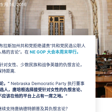
5 月 16, 2016
唐培根否认内布拉斯加州共和党拒绝谴责“共和党民选公职人
格的言论”。在
NE GOP 大会本周末举行。
支持针对女性、少数民族和战争英雄的仇恨言论，
持距离.
论，”
Nebraska Democratic Party 执行董事
候选人，唐培根选择接受针对女性的仇恨言论、
不应该在他的平台上占有一席之地。”
继续支持唐纳德特朗普及其仇恨言论？