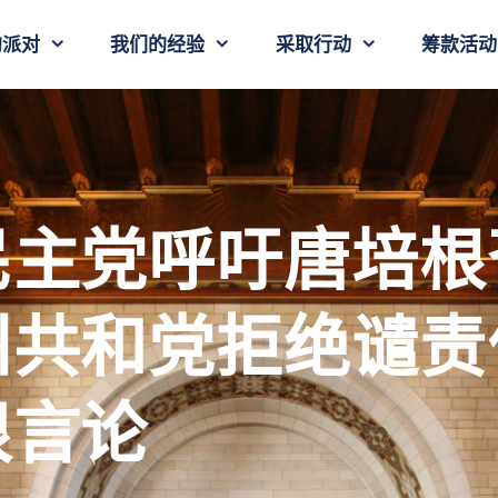
的派对
我们的经验
采取行动
筹款活动
民主党呼吁唐培根
州共和党拒绝谴责
恨言论