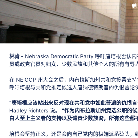
林肯 -
Nebraska Democratic Party 呼吁
员或政党官员对妇女、少数民族和其他个人的所有有辱人
在 NE GOP 州大会之后，内布拉斯加州共和党投票
呼吁培根与共和党推定候选人唐纳德特朗普的仇恨言论保
“唐培根应该站出来反对现在共和党中如此普遍的仇恨言
Hadley Richters 说。
“作为内布拉斯加州竞选公职的
白人至上主义者的支持以及谴责少数族裔，所有这些都
培根会坚持正义，还是会向自己党内的极端派系磕头，