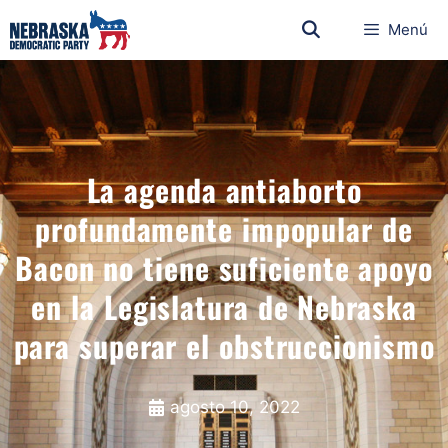
Menú
La agenda antiaborto
profundamente impopular de
Bacon no tiene suficiente apoyo
en la Legislatura de Nebraska
para superar el obstruccionismo
agosto 10, 2022