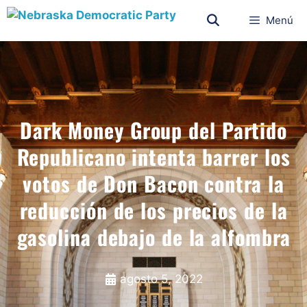
Menú
Dark Money Group del Partido
Republicano intenta barrer los
votos de Don Bacon contra la
reducción de los precios de la
gasolina debajo de la alfombra
agosto 5, 2022