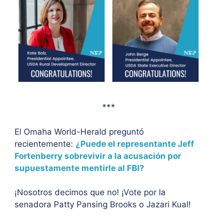
***
El Omaha World-Herald preguntó
recientemente:
¿Puede el representante Jeff
Fortenberry sobrevivir a la acusación por
supuestamente mentirle al FBI?
¡Nosotros decimos que no! ¡Vote por la
senadora Patty Pansing Brooks o Jazari Kual!