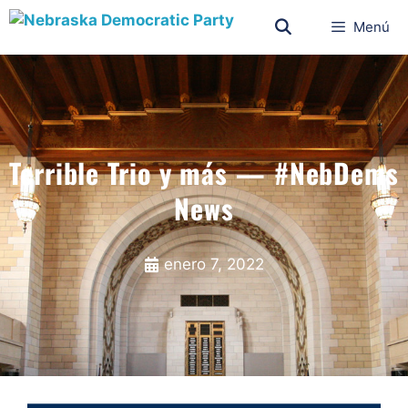
Menú
Terrible Trio y más — #NebDems
News
enero 7, 2022