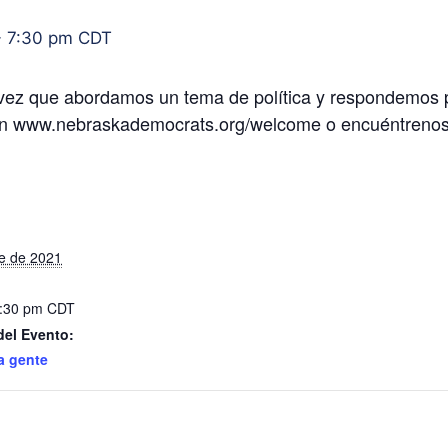
-
7:30 pm
CDT
vez que abordamos un tema de política y respondemos 
e en www.nebraskademocrats.org/welcome o encuéntrenos
re de 2021
7:30 pm
CDT
del Evento:
a gente