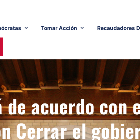
ócratas
Tomar Acción
Recaudadores D
á de acuerdo con e
n Cerrar el gobie