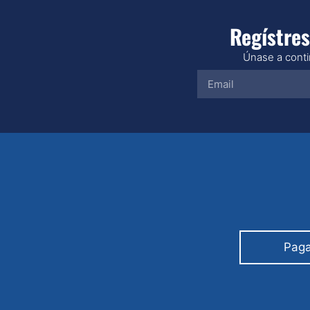
Regístres
Únase a contin
Paga