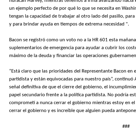
huracán Harvey, mientras tenemos a Irma avanzando hacia Fl
un ejemplo perfecto de por qué lo que se necesita en Washi
tengan la capacidad de trabajar al otro lado del pasillo, p
y para brindar ayuda en tiempos de extrema necesidad ".
Bacon se registró como un voto no a la HR 601 esta mañana
suplementarios de emergencia para ayudar a cubrir los costo
máximo de la deuda y financiar las operaciones gubernamen
“Está claro que las prioridades del Representante Bacon en
partidista y están equivocadas para nuestro país”, continuó
señal definitiva de que el cierre del gobierno, el incumplim
papel secundario frente a la política partidista. No podría 
comprometí a nunca cerrar el gobierno mientras estoy en el 
cerrar el gobierno y es increíble que alguien pueda anteponer 
###