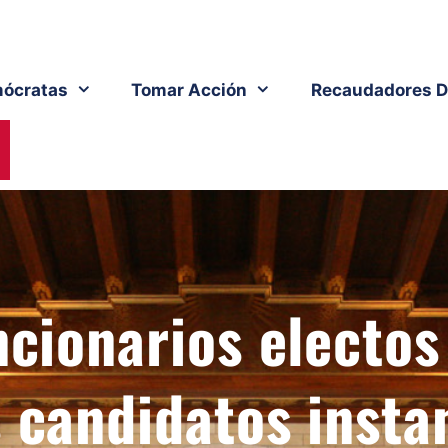
ócratas
Tomar Acción
Recaudadores D
ncionarios electos
 candidatos insta