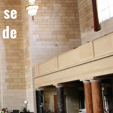
 se
 de