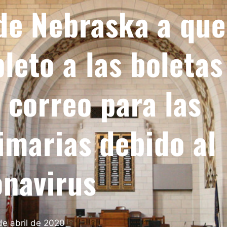
 de Nebraska a que
eto a las boletas
 correo para las
imarias debido al
onavirus
de abril de 2020