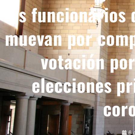
los funcionarios
muevan por compl
votación por
elecciones pr
cor
6 