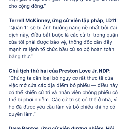
cho cộng đồng.”
Terrell McKinney, ứng cử viên lập pháp, LD11
:
“Quận 11 sẽ bị ảnh hưởng nặng nề nhất bởi đại
dịch này, điều bắt buộc là các cử tri trong quận
của tôi phải được bảo vệ, thống đốc cần đẩy
mạnh ra lệnh tổ chức bầu cử sơ bộ hoàn toàn
bằng thư.”
Chủ tịch thứ hai của Preston Love Jr. NDP
:
“Chúng ta cần loại bỏ nguy cơ rất thực tế của
việc mở cửa các địa điểm bỏ phiếu — điều này
có thể khiến cử tri và nhân viên phòng phiếu có
thể bị phơi nhiễm. Các cử tri sẽ có thể ở nhà, vì
họ đã được yêu cầu làm và bỏ phiếu khi họ có
quyền làm.”
Dave Pantos, ứng cử viên đương nhiệm, Hội