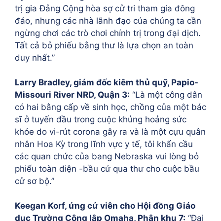
trị gia Đảng Cộng hòa sợ cử tri tham gia đông
đảo, nhưng các nhà lãnh đạo của chúng ta cần
ngừng chơi các trò chơi chính trị trong đại dịch.
Tất cả bỏ phiếu bằng thư là lựa chọn an toàn
duy nhất.”
Larry Bradley, giám đốc kiêm thủ quỹ, Papio-
Missouri River NRD, Quận 3:
“Là một công dân
có hai bằng cấp về sinh học, chồng của một bác
sĩ ở tuyến đầu trong cuộc khủng hoảng sức
khỏe do vi-rút corona gây ra và là một cựu quân
nhân Hoa Kỳ trong lĩnh vực y tế, tôi khẩn cầu
các quan chức của bang Nebraska vui lòng bỏ
phiếu toàn diện -bầu cử qua thư cho cuộc bầu
cử sơ bộ.”
Keegan Korf, ứng cử viên cho Hội đồng Giáo
dục Trường Công lập Omaha, Phân khu 7:
“Đại