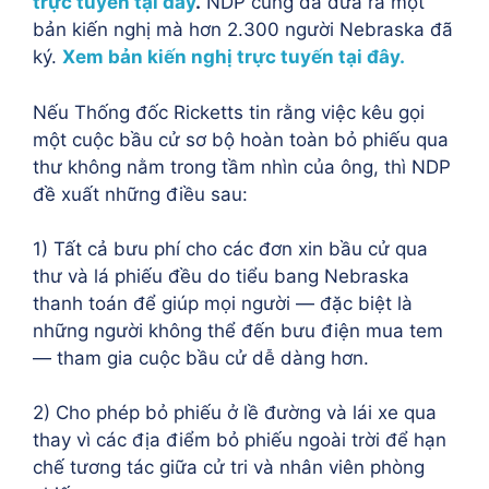
trực tuyến tại đây
.
NDP cũng đã đưa ra một
bản kiến nghị mà hơn 2.300 người Nebraska đã
ký.
Xem bản kiến nghị trực tuyến tại đây.
Nếu Thống đốc Ricketts tin rằng việc kêu gọi
một cuộc bầu cử sơ bộ hoàn toàn bỏ phiếu qua
thư không nằm trong tầm nhìn của ông, thì NDP
đề xuất những điều sau:
1) Tất cả bưu phí cho các đơn xin bầu cử qua
thư và lá phiếu đều do tiểu bang Nebraska
thanh toán để giúp mọi người — đặc biệt là
những người không thể đến bưu điện mua tem
— tham gia cuộc bầu cử dễ dàng hơn.
2) Cho phép bỏ phiếu ở lề đường và lái xe qua
thay vì các địa điểm bỏ phiếu ngoài trời để hạn
chế tương tác giữa cử tri và nhân viên phòng