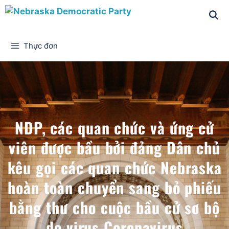
Thực đơn
NDP, các quan chức và ứng cử
viên được bầu bởi đảng Dân chủ
kêu gọi các quan chức Nebraska
hoàn toàn chuyển sang bỏ phiếu
bằng thư cho cuộc bầu cử sơ bộ
do virus Coronavirus