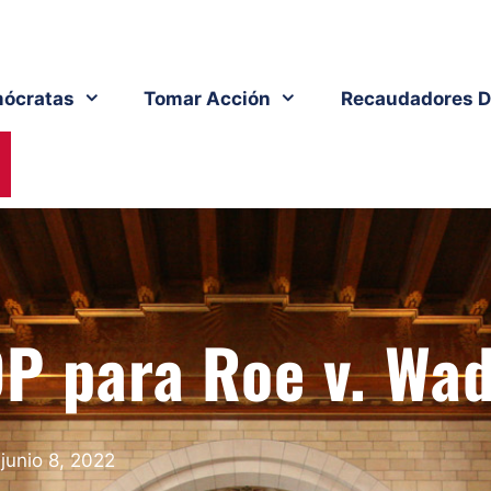
ócratas
Tomar Acción
Recaudadores D
DP para Roe v. Wa
junio 8, 2022