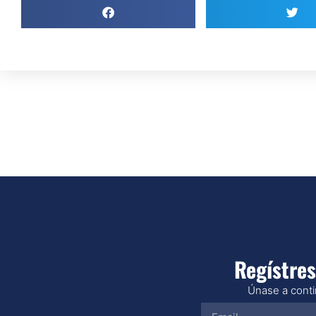
Regístres
Únase a contin