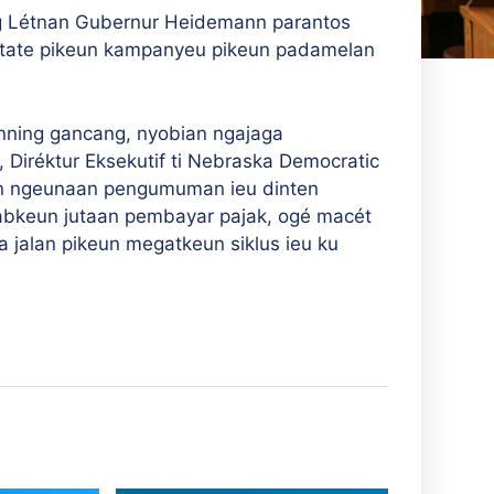
 Létnan Gubernur Heidemann parantos
State pikeun kampanyeu pikeun padamelan
pinning gancang, nyobian ngajaga
Diréktur Eksekutif ti Nebraska Democratic
un ngeunaan pengumuman ieu dinten
abkeun jutaan pembayar pajak, ogé macét
na jalan pikeun megatkeun siklus ieu ku