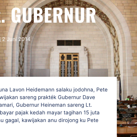
lt. GUBERNUR
2 Juni 2014
una Lavon Heidemann salaku jodohna, Pete
wijakan sareng prakték Gubernur Dave
mari, Gubernur Heineman sareng Lt.
ar pajak kedah mayar tagihan 15 juta
nu gagal, kawijakan anu dirojong ku Pete