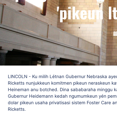
'pikeun 
LINCOLN - Ku milih Létnan Gubernur Nebraska aye
Ricketts nunjukkeun komitmen pikeun neraskeun ka
Heineman anu botched. Dina sababaraha minggu ka
Gubernur Heidemann kedah ngumumkeun yén pembay
dolar pikeun usaha privatisasi sistem Foster Care a
Ricketts.