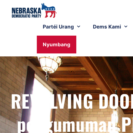
Partéi Urang
Dems Kami
Nyumbang
REVOLVING DOOR
pengumuman PI