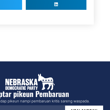
ptar pikeun Pembaruan
dap pikeun nampi pembaruan kritis sareng waspada.