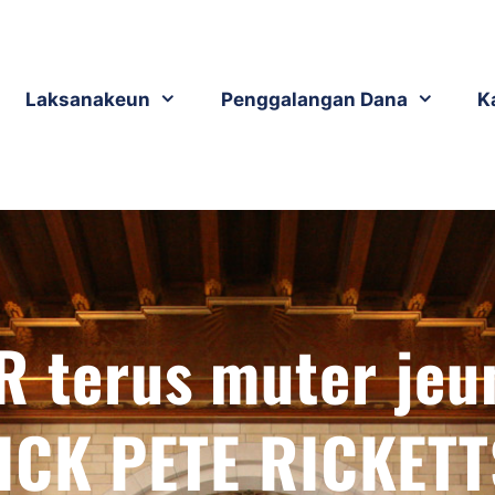
Laksanakeun
Penggalangan Dana
K
 terus muter jeu
CK PETE RICKETT