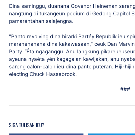
Dina saminggu, duanana Govenor Heineman sareng
nangtung di tukangeun podium di Gedong Capitol 
pamaréntahan salajengna.
"Panto revolving dina hirarki Partéy Republik ieu s
maranéhanana dina kakawasaan," ceuk Dan Marvin, 
Party. “Éta ngaganggu. Anu langkung pikareueuse
ayeuna nyaéta yén kagagalan kawijakan, anu nyab
sareng calon-calon ieu dina panto puteran. Hiji-hiji
electing Chuck Hassebrook.
###
SIGA TULISAN IEU?