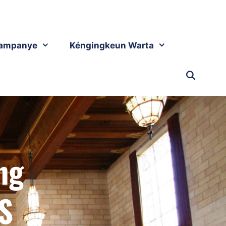
ampanye
Kéngingkeun Warta
ng
S