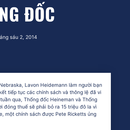
NG ĐỐC
áng sáu 2, 2014
 Nebraska, Lavon Heidemann làm người bạn
ết tiếp tục các chính sách và thông lệ đã vi
 tuần qua, Thống đốc Heineman và Thống
óng thuế sẽ phải bỏ ra 15 triệu đô la vì
re, một chính sách được Pete Ricketts ủng