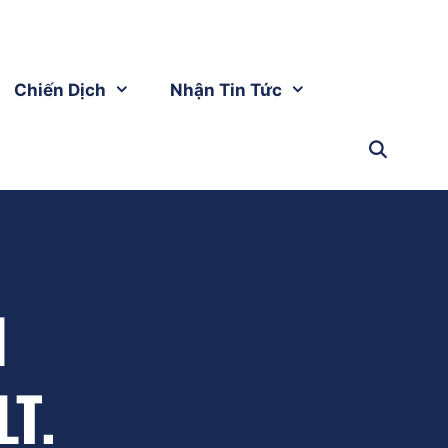
Chiến Dịch
Nhận Tin Tức
I
LT.