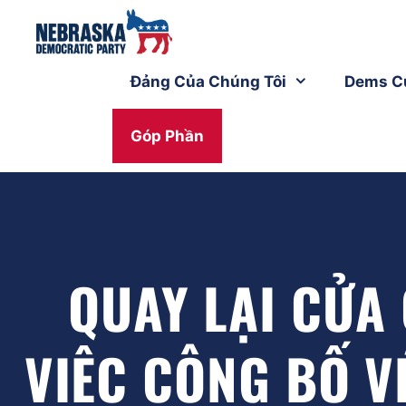
Đảng Của Chúng Tôi
Dems C
Góp Phần
QUAY LẠI CỬA 
VIỆC CÔNG BỐ VÉ