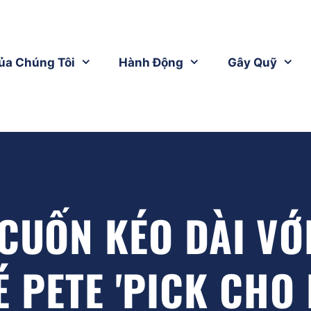
ủa Chúng Tôi
Hành Động
Gây Quỹ
CUỐN KÉO DÀI VỚ
 PETE 'PICK CHO 