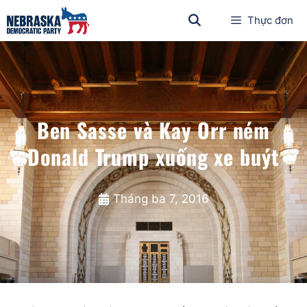
Thực đơn
Ben Sasse và Kay Orr ném
Donald Trump xuống xe buýt
Tháng ba 7, 2016