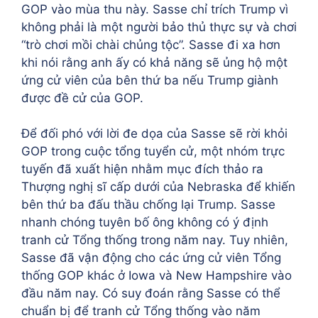
GOP vào mùa thu này. Sasse chỉ trích Trump vì
không phải là một người bảo thủ thực sự và chơi
“trò chơi mồi chài chủng tộc”. Sasse đi xa hơn
khi nói rằng anh ấy có khả năng sẽ ủng hộ một
ứng cử viên của bên thứ ba nếu Trump giành
được đề cử của GOP.
Để đối phó với lời đe dọa của Sasse sẽ rời khỏi
GOP trong cuộc tổng tuyển cử, một nhóm trực
tuyến đã xuất hiện nhằm mục đích thảo ra
Thượng nghị sĩ cấp dưới của Nebraska để khiến
bên thứ ba đấu thầu chống lại Trump. Sasse
nhanh chóng tuyên bố ông không có ý định
tranh cử Tổng thống trong năm nay. Tuy nhiên,
Sasse đã vận động cho các ứng cử viên Tổng
thống GOP khác ở Iowa và New Hampshire vào
đầu năm nay. Có suy đoán rằng Sasse có thể
chuẩn bị để tranh cử Tổng thống vào năm