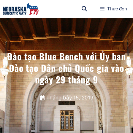
Thực đơn
Đào tạo Blue Bench với Ủy ban
Đào tạo Dân chủ Quốc gia vào
ngày 29 tháng 9
Tháng bảy 15, 2019