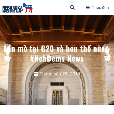
Thực đơn
Lần mò tại G20 và hơn thế nữa -
#NebDems News
Tháng sáu 28, 2019