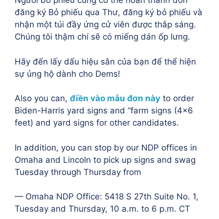
Người bỏ phiếu cũng có thể hoàn thành đơn
đăng ký Bỏ phiếu qua Thư, đăng ký bỏ phiếu và
nhận một túi đầy ứng cử viên được thắp sáng.
Chúng tôi thậm chí sẽ có miếng dán ốp lưng.
Hãy đến lấy dấu hiệu sân của bạn để thể hiện
sự ủng hộ dành cho Dems!
Also you can,
điền vào mẫu đơn này
to order
Biden-Harris yard signs and “farm signs (4×6
feet) and yard signs for other candidates.
In addition, you can stop by our NDP offices in
Omaha and Lincoln to pick up signs and swag
Tuesday through Thursday from
— Omaha NDP Office: 5418 S 27th Suite No. 1,
Tuesday and Thursday, 10 a.m. to 6 p.m. CT