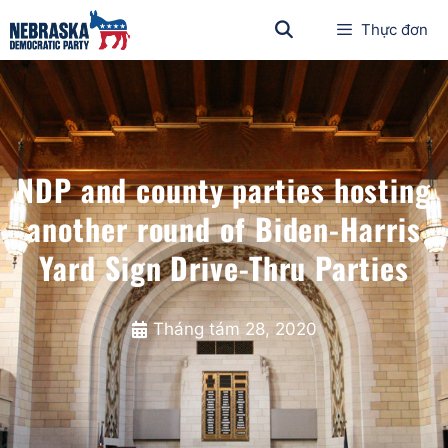
Thực đơn
NDP and county parties hosting
another round of Biden-Harris
Yard Sign Drive-Thru Parties
Tháng tám 28, 2020