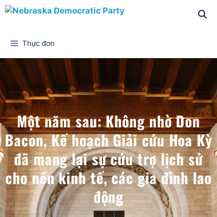
Thực đơn
Một năm sau: Không nhờ Don
Bacon, Kế hoạch Giải cứu Hoa Kỳ
đã mang lại sự cứu trợ lịch sử
cho nền kinh tế, các gia đình lao
động