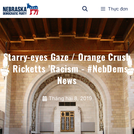
Thực đơn
Starry-eyes Gaze / Orange Crush
/ Ricketts 'Racism - #NebDems
News
Tháng hai 8, 2019