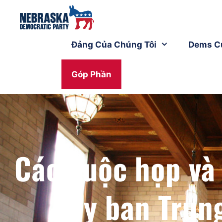
Đảng Của Chúng Tôi
Dems C
Góp Phần
Các cuộc họp và
Ủy ban Trun