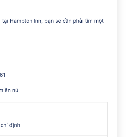
ại Hampton Inn, bạn sẽ cần phải tìm một
361
miền núi
chỉ định