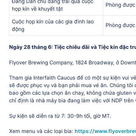
Đảng Dân chủ đang trải qua cuộc
Phòng được 
họp kín về khuyết tật
Cuộc họp kín của các gia đình lao
Phòng được 
động
Ngày 28 tháng 6: Tiệc chiêu đãi và Tiệc kín đặc tr
Flyover Brewing Company, 1824 Broadway, ở Downt
Tham gia Interfaith Caucus để có một sự kiện vui v
sẽ được phục vụ và bạn phải mua vé ăn. Chúng tôi 
bao gồm các lựa chọn ăn chay, không chứa gluten 
chỉ định là nhà máy bia đang làm việc với NDP trên
Sự kiện sẽ diễn ra từ 7: 30-9h tối, giờ MT.
Xem menu và các loại bia:
https://www.
flyoverbr