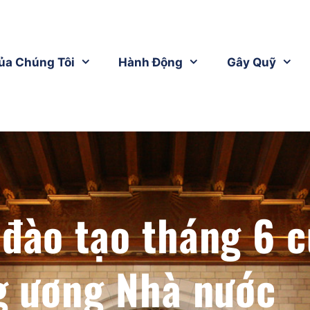
ủa Chúng Tôi
Hành Động
Gây Quỹ
 đào tạo tháng 6 
g ương Nhà nước