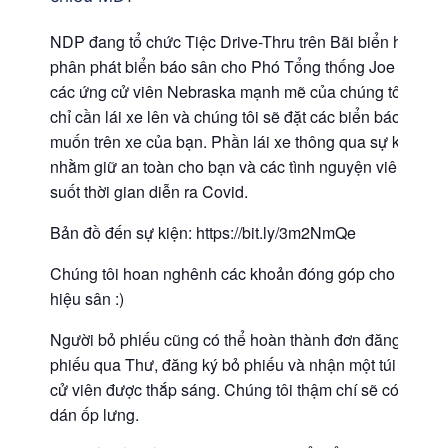
NDP đang tổ chức Tiệc Drive-Thru trên Bãi biển hiệu để
phân phát biển báo sân cho Phó Tổng thống Joe Biden 
các ứng cử viên Nebraska mạnh mẽ của chúng tôi. Bạn
chỉ cần lái xe lên và chúng tôi sẽ đặt các biển báo bạn
muốn trên xe của bạn. Phần lái xe thông qua sự kiện
nhằm giữ an toàn cho bạn và các tình nguyện viên trong
suốt thời gian diễn ra Covid.
Bản đồ đến sự kiện: https://bit.ly/3m2NmQe
Chúng tôi hoan nghênh các khoản đóng góp cho bảng
hiệu sân :)
Người bỏ phiếu cũng có thể hoàn thành đơn đăng ký Bỏ
phiếu qua Thư, đăng ký bỏ phiếu và nhận một túi đầy ứ
cử viên được thắp sáng. Chúng tôi thậm chí sẽ có miếng
dán ốp lưng.