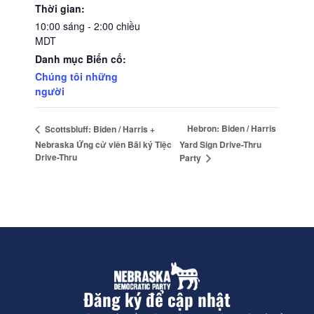
Thời gian:
10:00 sáng - 2:00 chiều
MDT
Danh mục Biến cố:
Chúng tôi những
người
Hebron: Biden / Harris
Scottsbluff: Biden / Harris +
Nebraska Ứng cử viên Bãi ký Tiệc
Yard Sign Drive-Thru
Drive-Thru
Party
Đăng ký để cập nhật