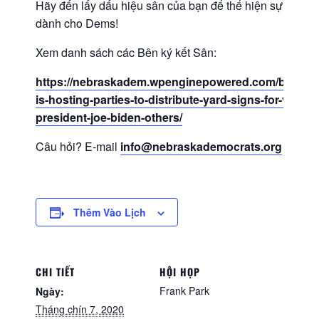
Hãy đến lấy dấu hiệu sân của bạn để thể hiện sự ủng h
dành cho Dems!
Xem danh sách các Bên ký kết Sân:
https://nebraskadem.wpenginepowered.com/blog/nd
is-hosting-parties-to-distribute-yard-signs-for-vice-
president-joe-biden-others/
Câu hỏi? E-mail
info@nebraskademocrats.org
Thêm Vào Lịch
CHI TIẾT
HỘI HỌP
Frank Park
Ngày:
Tháng chín 7, 2020