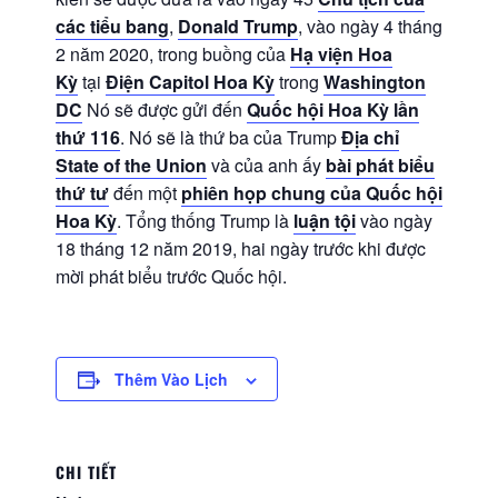
các tiểu bang
,
Donald Trump
, vào ngày 4 tháng
2 năm 2020, trong buồng của
Hạ viện Hoa
Kỳ
tại
Điện Capitol Hoa Kỳ
trong
Washington
DC
Nó sẽ được gửi đến
Quốc hội Hoa Kỳ lần
thứ 116
. Nó sẽ là thứ ba của Trump
Địa chỉ
State of the Union
và của anh ấy
bài phát biểu
thứ tư
đến một
phiên họp chung của Quốc hội
Hoa Kỳ
. Tổng thống Trump là
luận tội
vào ngày
18 tháng 12 năm 2019, hai ngày trước khi được
mời phát biểu trước Quốc hội.
Thêm Vào Lịch
CHI TIẾT