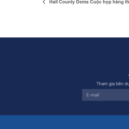
Hall County Dems Cuộc họp hàng t
Tham gia bên dư