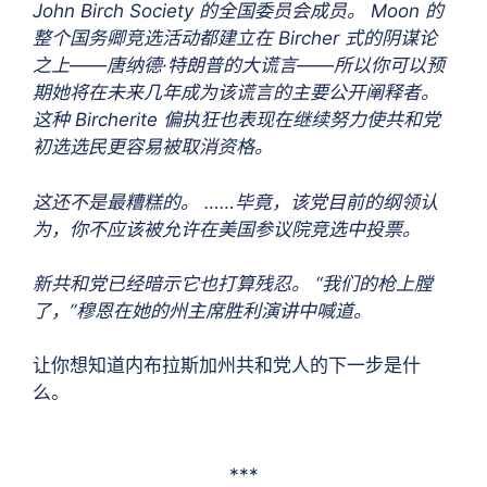
John Birch Society 的全国委员会成员。 Moon 的
整个国务卿竞选活动都建立在 Bircher 式的阴谋论
之上——唐纳德·特朗普的大谎言——所以你可以预
期她将在未来几年成为该谎言的主要公开阐释者。
这种 Bircherite 偏执狂也表现在继续努力使共和党
初选选民更容易被取消资格。
这还不是最糟糕的。 ……毕竟，该党目前的纲领认
为，你不应该被允许在美国参议院竞选中投票。
新共和党已经暗示它也打算残忍。 “我们的枪上膛
了，”穆恩在她的州主席胜利演讲中喊道。
让你想知道内布拉斯加州共和党人的下一步是什
么。
***