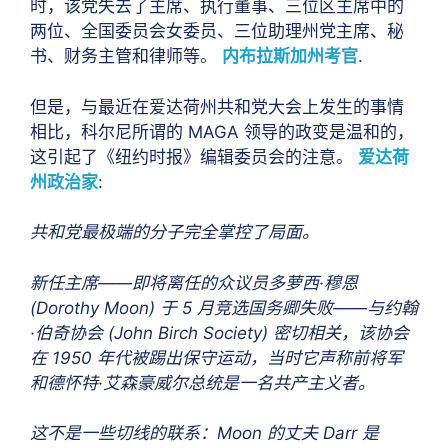
时，该党失去了主席、执行董事、三位区主席中的
两位、全国委员会女委员、三位助理州党主席、秘
书、财务主管和律师等。
内布拉斯加州考官
.
但是，与最近在爱达荷州共和党大会上发生的事情
相比，科尔尼所谓的 MAGA 领导的政变是温和的，
这引起了《纽约时报》编辑委员会的注意。
爱达荷
州政治家
:
共和党最极端的分子完全掌控了局面。
新任主席——即将离任的众议员多萝西·穆恩
(Dorothy Moon) 于 5 月竞选国务卿失败——与约翰
·伯奇协会 (John Birch Society) 密切相关，该协会
在 1950 年代被踢出保守运动，当时它声称前将军
和德怀特·艾森豪威尔总统是一名共产主义者。
这不是一些切线的联系：Moon 的丈夫 Darr 是